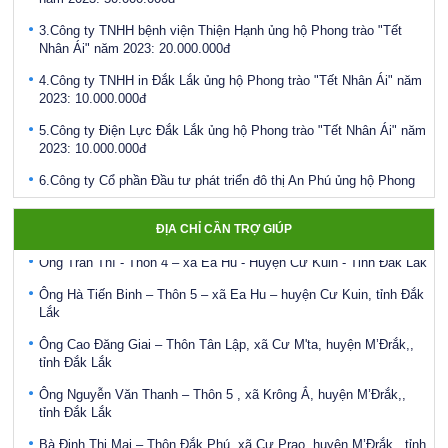
3.Công ty TNHH bệnh viện Thiện Hạnh ủng hộ Phong trào "Tết
Nhân Ái" năm 2023: 20.000.000đ
4.Công ty TNHH in Đắk Lắk ủng hộ Phong trào "Tết Nhân Ái" năm
2023: 10.000.000đ
5.Công ty Điện Lực Đắk Lắk ủng hộ Phong trào "Tết Nhân Ái" năm
Ông Hoàng Đức Hạnh - Thôn 1, xã Ea Sar, Huyện Ea Kar
2023: 10.000.000đ
Bà Nguyễn Thị Ngân – Thôn 5 – xã Ea Hu – Huyện Cư Kuin – Đắk
6.Công ty Cổ phần Đầu tư phát triển đô thị An Phú ủng hộ Phong
Lắk
trào "Tết Nhân Ái" năm 2023: 10.000.000đ
Bà Vàng Thị Ngọc Hiến – Thôn Ea Krông, xã Cư San – huyện
7.Ngân Hàng Vietinbank ủng hộ Phong trào "Tết Nhân Ái" năm
M’Đrắk,, tỉnh Đắk Lắk
ĐỊA CHỈ CẦN TRỢ GIÚP
2023: 5.000.000đ
Ông Trần Thí - Thôn 4 – xã Ea Hu - Huyện Cư Kuin - Tỉnh Đắk Lắk
8.Bảo hiểm xã hội tỉnh ủng hộ Phong trào "Tết Nhân Ái" năm 2023:
Ông Hà Tiến Binh – Thôn 5 – xã Ea Hu – huyện Cư Kuin, tỉnh Đắk
5.000.000đ
Lắk
Điều động, bổ nhiệm bà Ayun H’Hương giữ chức vụ Phó Giám đốc
Ông Cao Đăng Giai – Thôn Tân Lập, xã Cư M'ta, huyện M’Đrắk,,
Sở Lao động - Thương binh và Xã hội
tỉnh Đắk Lắk
Công bố Quyết định bổ nhiệm Phó Giám đốc Sở Lao động,
Ông Nguyễn Văn Thanh – Thôn 5 , xã Krông Ắ, huyện M’Đrắk,,
Thương binh và Xã hội tỉnh Đắk Lắk
tỉnh Đắk Lắk
Phát động Chiến dịch “Chung sức vì đồng bào miền bắc khắc phục
Bà Đinh Thị Mai – Thôn Đắk Phú, xã Cư Prao, huyện M’Đrắk,, tỉnh
hậu quả bão số 3"