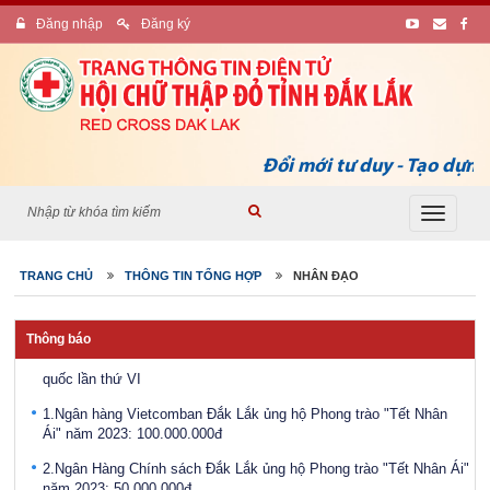
Đăng nhập
Đăng ký
Đổi mới tư duy - Tạo dựng 
Điều động, bổ nhiệm bà Ayun H’Hương giữ chức vụ Phó Giám đốc
Sở Lao động - Thương binh và Xã hội
Toggle
navigati
Công bố Quyết định bổ nhiệm Phó Giám đốc Sở Lao động,
Thương binh và Xã hội tỉnh Đắk Lắk
TRANG CHỦ
THÔNG TIN TỔNG HỢP
NHÂN ĐẠO
Phát động Chiến dịch “Chung sức vì đồng bào miền bắc khắc phục
hậu quả bão số 3"
Thông báo
Khai mạc Hội trại thanh niên, tình nguyện viên Chữ thập đỏ toàn
quốc lần thứ VI
1.Ngân hàng Vietcomban Đắk Lắk ủng hộ Phong trào "Tết Nhân
Ái" năm 2023: 100.000.000đ
2.Ngân Hàng Chính sách Đắk Lắk ủng hộ Phong trào "Tết Nhân Ái"
năm 2023: 50.000.000đ