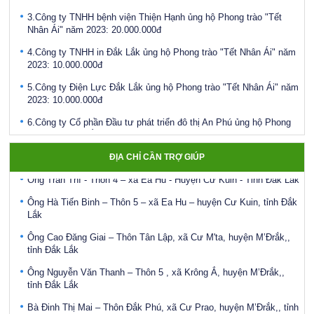
3.Công ty TNHH bệnh viện Thiện Hạnh ủng hộ Phong trào "Tết
Nhân Ái" năm 2023: 20.000.000đ
4.Công ty TNHH in Đắk Lắk ủng hộ Phong trào "Tết Nhân Ái" năm
2023: 10.000.000đ
5.Công ty Điện Lực Đắk Lắk ủng hộ Phong trào "Tết Nhân Ái" năm
Ông Hoàng Đức Hạnh - Thôn 1, xã Ea Sar, Huyện Ea Kar
2023: 10.000.000đ
Bà Nguyễn Thị Ngân – Thôn 5 – xã Ea Hu – Huyện Cư Kuin – Đắk
6.Công ty Cổ phần Đầu tư phát triển đô thị An Phú ủng hộ Phong
Lắk
trào "Tết Nhân Ái" năm 2023: 10.000.000đ
Bà Vàng Thị Ngọc Hiến – Thôn Ea Krông, xã Cư San – huyện
7.Ngân Hàng Vietinbank ủng hộ Phong trào "Tết Nhân Ái" năm
M’Đrắk,, tỉnh Đắk Lắk
ĐỊA CHỈ CẦN TRỢ GIÚP
2023: 5.000.000đ
Ông Trần Thí - Thôn 4 – xã Ea Hu - Huyện Cư Kuin - Tỉnh Đắk Lắk
8.Bảo hiểm xã hội tỉnh ủng hộ Phong trào "Tết Nhân Ái" năm 2023:
Ông Hà Tiến Binh – Thôn 5 – xã Ea Hu – huyện Cư Kuin, tỉnh Đắk
5.000.000đ
Lắk
Điều động, bổ nhiệm bà Ayun H’Hương giữ chức vụ Phó Giám đốc
Ông Cao Đăng Giai – Thôn Tân Lập, xã Cư M'ta, huyện M’Đrắk,,
Sở Lao động - Thương binh và Xã hội
tỉnh Đắk Lắk
Công bố Quyết định bổ nhiệm Phó Giám đốc Sở Lao động,
Ông Nguyễn Văn Thanh – Thôn 5 , xã Krông Ắ, huyện M’Đrắk,,
Thương binh và Xã hội tỉnh Đắk Lắk
tỉnh Đắk Lắk
Phát động Chiến dịch “Chung sức vì đồng bào miền bắc khắc phục
Bà Đinh Thị Mai – Thôn Đắk Phú, xã Cư Prao, huyện M’Đrắk,, tỉnh
hậu quả bão số 3"