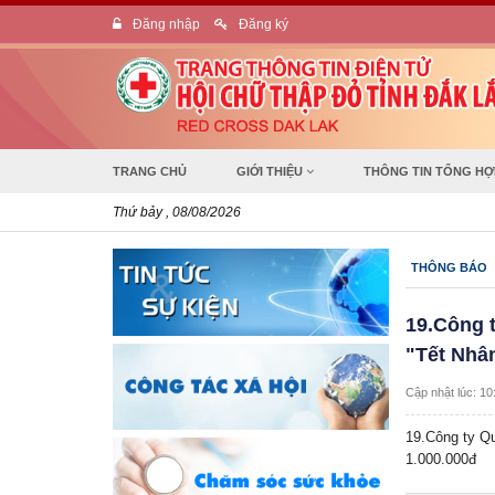
Đăng nhập
Đăng ký
TRANG CHỦ
GIỚI THIỆU
THÔNG TIN TỔNG H
Thứ bảy , 08/08/2026
THÔNG BÁO
19.Công t
"Tết Nhâ
Cập nhật lúc: 10
19.Công ty Qu
1.000.000đ