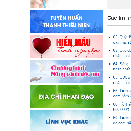
Các tin k
62. Quỹ đầ
cam năm 2
63. Cục d
nhân chất
64. Đảng u
nhân chất
65. CĐCS 
nhân chất
66. Trườn
cam năm 2
68. Hồ Ti
660.000đ
69. Trườn
da cam nă