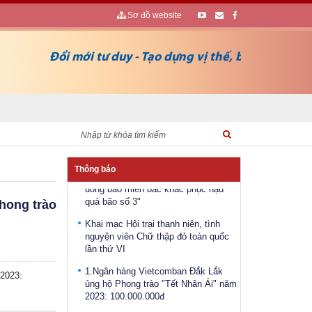
Sơ đồ website
Đổi mới tư duy - Tạo dựng vị thế, bảo vệ sự sống
Điều động, bổ nhiệm bà Ayun
H’Hương giữ chức vụ Phó Giám đốc
Sở Lao động - Thương binh và Xã
hội
Công bố Quyết định bổ nhiệm Phó
Giám đốc Sở Lao động, Thương binh
và Xã hội tỉnh Đắk Lắk
Phát động Chiến dịch “Chung sức vì
Thông báo
đồng bào miền bắc khắc phục hậu
quả bão số 3"
Phong trào
Khai mạc Hội trại thanh niên, tình
nguyện viên Chữ thập đỏ toàn quốc
lần thứ VI
1.Ngân hàng Vietcomban Đắk Lắk
ủng hộ Phong trào "Tết Nhân Ái" năm
 2023:
2023: 100.000.000đ
2.Ngân Hàng Chính sách Đắk Lắk