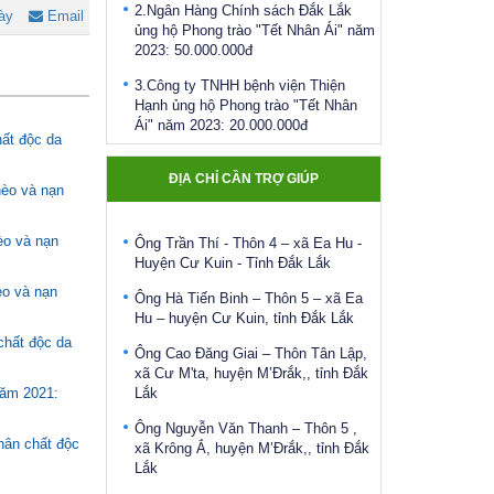
ủng hộ Phong trào "Tết Nhân Ái" năm
ày
Email
2023: 50.000.000đ
Ông Hoàng Đức Hạnh - Thôn 1, xã
Ea Sar, Huyện Ea Kar
3.Công ty TNHH bệnh viện Thiện
Hạnh ủng hộ Phong trào "Tết Nhân
Bà Nguyễn Thị Ngân – Thôn 5 – xã
Ái" năm 2023: 20.000.000đ
Ea Hu – Huyện Cư Kuin – Đắk Lắk
hất độc da
4.Công ty TNHH in Đắk Lắk ủng hộ
Bà Vàng Thị Ngọc Hiến – Thôn Ea
Phong trào "Tết Nhân Ái" năm 2023:
Krông, xã Cư San – huyện M’Đrắk,,
ĐỊA CHỈ CẦN TRỢ GIÚP
10.000.000đ
hèo và nạn
tỉnh Đắk Lắk
5.Công ty Điện Lực Đắk Lắk ủng hộ
Ông Trần Thí - Thôn 4 – xã Ea Hu -
Phong trào "Tết Nhân Ái" năm 2023:
èo và nạn
Huyện Cư Kuin - Tỉnh Đắk Lắk
10.000.000đ
Ông Hà Tiến Binh – Thôn 5 – xã Ea
èo và nạn
6.Công ty Cổ phần Đầu tư phát triển
Hu – huyện Cư Kuin, tỉnh Đắk Lắk
đô thị An Phú ủng hộ Phong trào "Tết
Nhân Ái" năm 2023: 10.000.000đ
Ông Cao Đăng Giai – Thôn Tân Lập,
chất độc da
xã Cư M'ta, huyện M’Đrắk,, tỉnh Đắk
7.Ngân Hàng Vietinbank ủng hộ
Lắk
Phong trào "Tết Nhân Ái" năm 2023:
năm 2021:
5.000.000đ
Ông Nguyễn Văn Thanh – Thôn 5 ,
xã Krông Ắ, huyện M’Đrắk,, tỉnh Đắk
8.Bảo hiểm xã hội tỉnh ủng hộ Phong
hân chất độc
Lắk
trào "Tết Nhân Ái" năm 2023:
5.000.000đ
Bà Đinh Thị Mai – Thôn Đắk Phú, xã