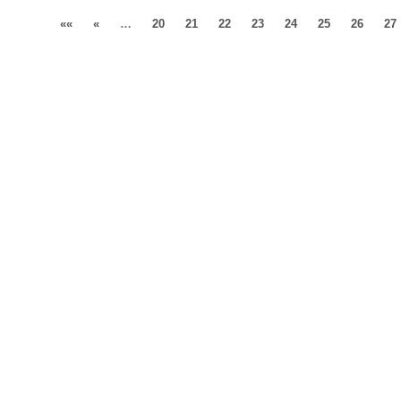
««
«
…
20
21
22
23
24
25
26
27