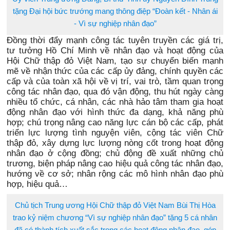
tặng Đại hội bức trướng mang thông điệp “Đoàn kết - Nhân ái
- Vì sự nghiệp nhân đạo”
Đồng thời đẩy mạnh công tác tuyên truyền các giá trị,
tư tưởng Hồ Chí Minh về nhân đạo và hoạt động của
Hội Chữ thập đỏ Việt Nam, tạo sự chuyển biến mạnh
mẽ về nhận thức của các cấp ủy đảng, chính quyền các
cấp và của toàn xã hội về vị trí, vai trò, tầm quan trọng
công tác nhân đạo, qua đó vận động, thu hút ngày càng
nhiều tổ chức, cá nhân, các nhà hảo tâm tham gia hoạt
động nhân đạo với hình thức đa dạng, khả năng phù
hợp; chú trọng nâng cao năng lực cán bộ các cấp, phát
triển lực lượng tình nguyện viên, cộng tác viên Chữ
thập đỏ, xây dựng lực lượng nòng cốt trong hoạt động
nhân đạo ở cộng đồng; chủ động đề xuất những chủ
trương, biện pháp nâng cao hiệu quả công tác nhân đạo,
hướng về cơ sở; nhân rộng các mô hình nhân đạo phù
hợp, hiệu quả…
Chủ tịch Trung ương Hội Chữ thập đỏ Việt Nam Bùi Thị Hòa
trao kỷ niệm chương “Vì sự nghiệp nhân đạo” tặng 5 cá nhân
đã có thành tích xuất sắc trong các hoạt động nhân đạo, góp