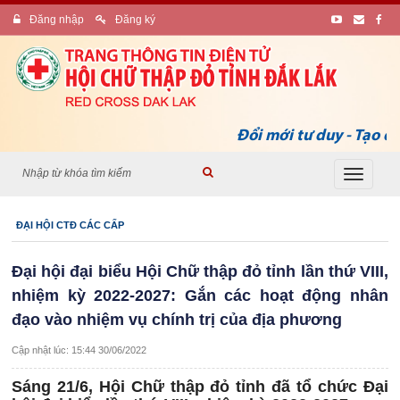
Đăng nhập
Đăng ký
Đổi mới tư duy - Tạo dựn
Toggle
navigati
ĐẠI HỘI CTĐ CÁC CẤP
Đại hội đại biểu Hội Chữ thập đỏ tỉnh lần thứ VIII,
nhiệm kỳ 2022-2027: Gắn các hoạt động nhân
đạo vào nhiệm vụ chính trị của địa phương
Cập nhật lúc: 15:44 30/06/2022
Sáng 21/6, Hội Chữ thập đỏ tỉnh đã tổ chức Đại