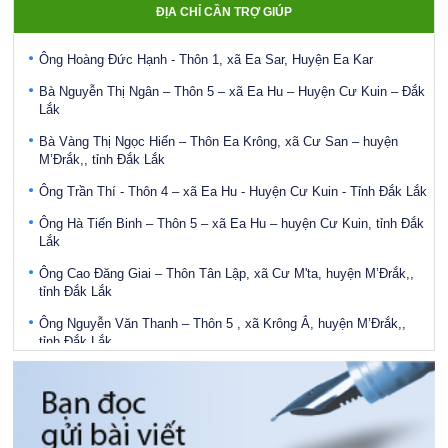
ĐỊA CHỈ CẦN TRỢ GIÚP
trào "Tết Nhân Ái" năm 2023: 10.000.000đ
Ông Hoàng Đức Hạnh - Thôn 1, xã Ea Sar, Huyện Ea Kar
7.Ngân Hàng Vietinbank ủng hộ Phong trào "Tết Nhân Ái" năm
2023: 5.000.000đ
Bà Nguyễn Thị Ngân – Thôn 5 – xã Ea Hu – Huyện Cư Kuin – Đắk
Lắk
8.Bảo hiểm xã hội tỉnh ủng hộ Phong trào "Tết Nhân Ái" năm 2023:
5.000.000đ
Bà Vàng Thị Ngọc Hiến – Thôn Ea Krông, xã Cư San – huyện
M’Đrắk,, tỉnh Đắk Lắk
Điều động, bổ nhiệm bà Ayun H’Hương giữ chức vụ Phó Giám đốc
Sở Lao động - Thương binh và Xã hội
Ông Trần Thí - Thôn 4 – xã Ea Hu - Huyện Cư Kuin - Tỉnh Đắk Lắk
Công bố Quyết định bổ nhiệm Phó Giám đốc Sở Lao động,
Ông Hà Tiến Binh – Thôn 5 – xã Ea Hu – huyện Cư Kuin, tỉnh Đắk
Thương binh và Xã hội tỉnh Đắk Lắk
Lắk
Phát động Chiến dịch “Chung sức vì đồng bào miền bắc khắc phục
Ông Cao Đăng Giai – Thôn Tân Lập, xã Cư M'ta, huyện M’Đrắk,,
hậu quả bão số 3"
tỉnh Đắk Lắk
Khai mạc Hội trại thanh niên, tình nguyện viên Chữ thập đỏ toàn
Ông Nguyễn Văn Thanh – Thôn 5 , xã Krông Ắ, huyện M’Đrắk,,
quốc lần thứ VI
tỉnh Đắk Lắk
1.Ngân hàng Vietcomban Đắk Lắk ủng hộ Phong trào "Tết Nhân
Bà Đinh Thị Mai – Thôn Đắk Phú, xã Cư Prao, huyện M’Đrắk,, tỉnh
Ái" năm 2023: 100.000.000đ
Đắk Lắk
2.Ngân Hàng Chính sách Đắk Lắk ủng hộ Phong trào "Tết Nhân Ái"
Ông Hoàng Đức Hạnh - Thôn 1, xã Ea Sar, Huyện Ea Kar
năm 2023: 50.000.000đ
Bà Nguyễn Thị Ngân – Thôn 5 – xã Ea Hu – Huyện Cư Kuin – Đắk