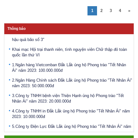
Sở Lao động - Thương binh và Xã hội
1
2
3
4
»
Công bố Quyết định bổ nhiệm Phó Giám đốc Sở Lao động,
Thương binh và Xã hội tỉnh Đắk Lắk
Thông báo
Phát động Chiến dịch “Chung sức vì đồng bào miền bắc khắc phục
hậu quả bão số 3"
Khai mạc Hội trại thanh niên, tình nguyện viên Chữ thập đỏ toàn
quốc lần thứ VI
1.Ngân hàng Vietcomban Đắk Lắk ủng hộ Phong trào "Tết Nhân
Ái" năm 2023: 100.000.000đ
2.Ngân Hàng Chính sách Đắk Lắk ủng hộ Phong trào "Tết Nhân Ái"
năm 2023: 50.000.000đ
3.Công ty TNHH bệnh viện Thiện Hạnh ủng hộ Phong trào "Tết
Nhân Ái" năm 2023: 20.000.000đ
4.Công ty TNHH in Đắk Lắk ủng hộ Phong trào "Tết Nhân Ái" năm
2023: 10.000.000đ
5.Công ty Điện Lực Đắk Lắk ủng hộ Phong trào "Tết Nhân Ái" năm
2023: 10.000.000đ
6.Công ty Cổ phần Đầu tư phát triển đô thị An Phú ủng hộ Phong