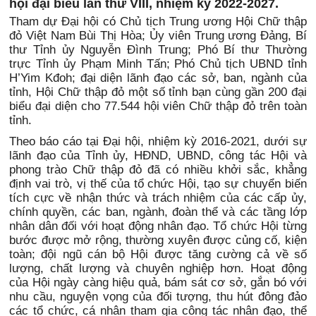
hội đại biểu lần thứ VIII, nhiệm kỳ 2022-2027.
Tham dự Đại hội có Chủ tịch Trung ương Hội Chữ thập
đỏ Việt Nam Bùi Thị Hòa; Ủy viên Trung ương Đảng, Bí
thư Tỉnh ủy Nguyễn Đình Trung; Phó Bí thư Thường
trực Tỉnh ủy Phạm Minh Tấn; Phó Chủ tịch UBND tỉnh
H’Yim Kđoh; đại diện lãnh đạo các sở, ban, ngành của
tỉnh, Hội Chữ thập đỏ một số tỉnh bạn cùng gần 200 đại
biểu đại diện cho 77.544 hội viên Chữ thập đỏ trên toàn
tỉnh.
Theo báo cáo tại Đại hội, nhiệm kỳ 2016-2021, dưới sự
lãnh đạo của Tỉnh ủy, HĐND, UBND, công tác Hội và
phong trào Chữ thập đỏ đã có nhiều khởi sắc, khẳng
định vai trò, vị thế của tổ chức Hội, tạo sự chuyển biến
tích cực về nhận thức và trách nhiệm của các cấp ủy,
chính quyền, các ban, ngành, đoàn thể và các tầng lớp
nhân dân đối với hoạt động nhân đạo. Tổ chức Hội từng
bước được mở rộng, thường xuyên được củng cố, kiện
toàn; đội ngũ cán bộ Hội được tăng cường cả về số
lượng, chất lượng và chuyên nghiệp hơn. Hoạt động
của Hội ngày càng hiệu quả, bám sát cơ sở, gắn bó với
nhu cầu, nguyện vọng của đối tượng, thu hút đông đảo
các tổ chức, cá nhân tham gia công tác nhân đạo, thể