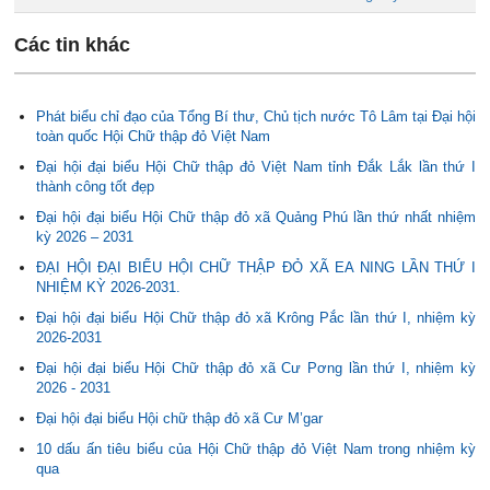
Các tin khác
Phát biểu chỉ đạo của Tổng Bí thư, Chủ tịch nước Tô Lâm tại Đại hội
toàn quốc Hội Chữ thập đỏ Việt Nam
Đại hội đại biểu Hội Chữ thập đỏ Việt Nam tỉnh Đắk Lắk lần thứ I
thành công tốt đẹp
Đại hội đại biểu Hội Chữ thập đỏ xã Quảng Phú lần thứ nhất nhiệm
kỳ 2026 – 2031
ĐẠI HỘI ĐẠI BIỂU HỘI CHỮ THẬP ĐỎ XÃ EA NING LẦN THỨ I
NHIỆM KỲ 2026-2031.
Đại hội đại biểu Hội Chữ thập đỏ xã Krông Pắc lần thứ I, nhiệm kỳ
2026-2031
Đại hội đại biểu Hội Chữ thập đỏ xã Cư Pơng lần thứ I, nhiệm kỳ
2026 - 2031
Đại hội đại biểu Hội chữ thập đỏ xã Cư M’gar
10 dấu ấn tiêu biểu của Hội Chữ thập đỏ Việt Nam trong nhiệm kỳ
qua
Điều động, bổ nhiệm bà Ayun H’Hương giữ chức vụ Phó Giám đốc