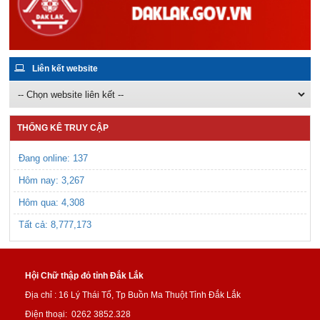
Liên kết website
THỐNG KÊ TRUY CẬP
Đang online: 137
Hôm nay:
3,267
Hôm qua:
4,308
Tất cả:
8,777,173
Hội Chữ thập đỏ tỉnh Đắk Lắk​
Địa chỉ : 16 Lý Thái Tổ, Tp Buồn Ma Thuột Tỉnh Đắk Lắk
Điện thoại: 0262 3852.328