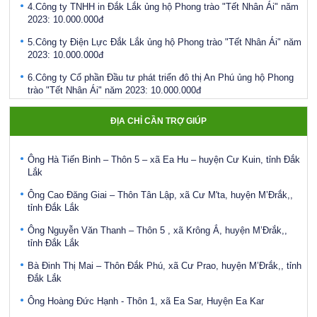
4.Công ty TNHH in Đắk Lắk ủng hộ Phong trào "Tết Nhân Ái" năm
2023: 10.000.000đ
5.Công ty Điện Lực Đắk Lắk ủng hộ Phong trào "Tết Nhân Ái" năm
Ông Hoàng Đức Hạnh - Thôn 1, xã Ea Sar, Huyện Ea Kar
2023: 10.000.000đ
Bà Nguyễn Thị Ngân – Thôn 5 – xã Ea Hu – Huyện Cư Kuin – Đắk
6.Công ty Cổ phần Đầu tư phát triển đô thị An Phú ủng hộ Phong
Lắk
trào "Tết Nhân Ái" năm 2023: 10.000.000đ
Bà Vàng Thị Ngọc Hiến – Thôn Ea Krông, xã Cư San – huyện
7.Ngân Hàng Vietinbank ủng hộ Phong trào "Tết Nhân Ái" năm
M’Đrắk,, tỉnh Đắk Lắk
2023: 5.000.000đ
ĐỊA CHỈ CẦN TRỢ GIÚP
Ông Trần Thí - Thôn 4 – xã Ea Hu - Huyện Cư Kuin - Tỉnh Đắk Lắk
8.Bảo hiểm xã hội tỉnh ủng hộ Phong trào "Tết Nhân Ái" năm 2023:
Ông Hà Tiến Binh – Thôn 5 – xã Ea Hu – huyện Cư Kuin, tỉnh Đắk
5.000.000đ
Lắk
Điều động, bổ nhiệm bà Ayun H’Hương giữ chức vụ Phó Giám đốc
Ông Cao Đăng Giai – Thôn Tân Lập, xã Cư M'ta, huyện M’Đrắk,,
Sở Lao động - Thương binh và Xã hội
tỉnh Đắk Lắk
Công bố Quyết định bổ nhiệm Phó Giám đốc Sở Lao động,
Ông Nguyễn Văn Thanh – Thôn 5 , xã Krông Ắ, huyện M’Đrắk,,
Thương binh và Xã hội tỉnh Đắk Lắk
tỉnh Đắk Lắk
Phát động Chiến dịch “Chung sức vì đồng bào miền bắc khắc phục
Bà Đinh Thị Mai – Thôn Đắk Phú, xã Cư Prao, huyện M’Đrắk,, tỉnh
hậu quả bão số 3"
Đắk Lắk
Khai mạc Hội trại thanh niên, tình nguyện viên Chữ thập đỏ toàn
Ông Hoàng Đức Hạnh - Thôn 1, xã Ea Sar, Huyện Ea Kar
quốc lần thứ VI