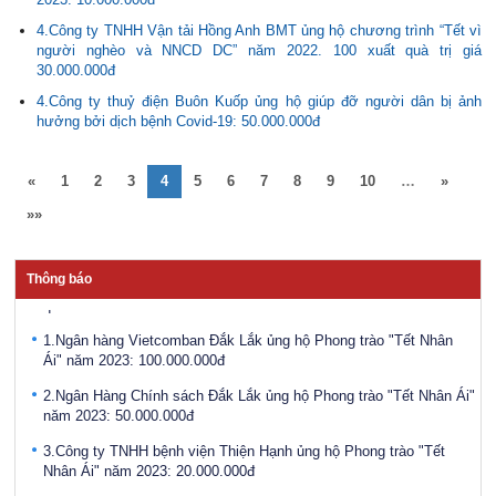
4.Công ty TNHH Vận tải Hồng Anh BMT ủng hộ chương trình “Tết vì
người nghèo và NNCD DC” năm 2022. 100 xuất quà trị giá
30.000.000đ
4.Công ty thuỷ điện Buôn Kuốp ủng hộ giúp đỡ người dân bị ảnh
Điều động, bổ nhiệm bà Ayun H’Hương giữ chức vụ Phó Giám đốc
hưởng bởi dịch bệnh Covid-19: 50.000.000đ
Sở Lao động - Thương binh và Xã hội
Công bố Quyết định bổ nhiệm Phó Giám đốc Sở Lao động,
«
1
2
3
4
5
6
7
8
9
10
…
»
Thương binh và Xã hội tỉnh Đắk Lắk
»»
Phát động Chiến dịch “Chung sức vì đồng bào miền bắc khắc phục
hậu quả bão số 3"
Khai mạc Hội trại thanh niên, tình nguyện viên Chữ thập đỏ toàn
Thông báo
quốc lần thứ VI
1.Ngân hàng Vietcomban Đắk Lắk ủng hộ Phong trào "Tết Nhân
Ái" năm 2023: 100.000.000đ
2.Ngân Hàng Chính sách Đắk Lắk ủng hộ Phong trào "Tết Nhân Ái"
năm 2023: 50.000.000đ
3.Công ty TNHH bệnh viện Thiện Hạnh ủng hộ Phong trào "Tết
Nhân Ái" năm 2023: 20.000.000đ