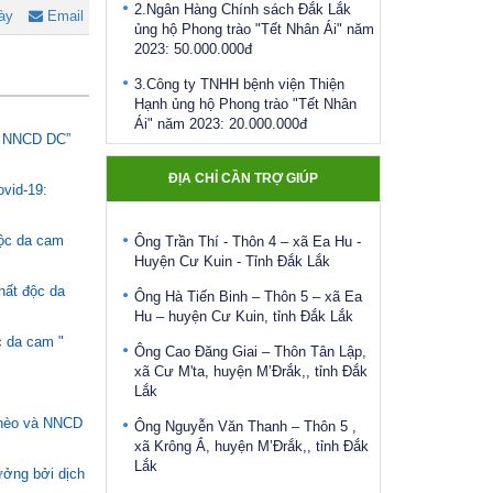
ủng hộ Phong trào "Tết Nhân Ái" năm
ày
Email
2023: 50.000.000đ
Ông Hoàng Đức Hạnh - Thôn 1, xã
Ea Sar, Huyện Ea Kar
3.Công ty TNHH bệnh viện Thiện
Hạnh ủng hộ Phong trào "Tết Nhân
Bà Nguyễn Thị Ngân – Thôn 5 – xã
Ái" năm 2023: 20.000.000đ
Ea Hu – Huyện Cư Kuin – Đắk Lắk
và NNCD DC”
4.Công ty TNHH in Đắk Lắk ủng hộ
Bà Vàng Thị Ngọc Hiến – Thôn Ea
Phong trào "Tết Nhân Ái" năm 2023:
Krông, xã Cư San – huyện M’Đrắk,,
ĐỊA CHỈ CẦN TRỢ GIÚP
10.000.000đ
ovid-19:
tỉnh Đắk Lắk
5.Công ty Điện Lực Đắk Lắk ủng hộ
Ông Trần Thí - Thôn 4 – xã Ea Hu -
Phong trào "Tết Nhân Ái" năm 2023:
độc da cam
Huyện Cư Kuin - Tỉnh Đắk Lắk
10.000.000đ
Ông Hà Tiến Binh – Thôn 5 – xã Ea
hất độc da
6.Công ty Cổ phần Đầu tư phát triển
Hu – huyện Cư Kuin, tỉnh Đắk Lắk
đô thị An Phú ủng hộ Phong trào "Tết
Nhân Ái" năm 2023: 10.000.000đ
Ông Cao Đăng Giai – Thôn Tân Lập,
c da cam "
xã Cư M'ta, huyện M’Đrắk,, tỉnh Đắk
7.Ngân Hàng Vietinbank ủng hộ
Lắk
Phong trào "Tết Nhân Ái" năm 2023:
5.000.000đ
Ông Nguyễn Văn Thanh – Thôn 5 ,
ghèo và NNCD
xã Krông Ắ, huyện M’Đrắk,, tỉnh Đắk
8.Bảo hiểm xã hội tỉnh ủng hộ Phong
Lắk
trào "Tết Nhân Ái" năm 2023:
ưởng bởi dịch
5.000.000đ
Bà Đinh Thị Mai – Thôn Đắk Phú, xã