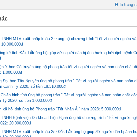
In trang n
hác
y TNHH MTV xuất nhập khẩu 2-9 ủng hộ chương trình “Tết vì người nghèo 
 10.000.000đ
ống kê tỉnh Đắk Lắk ủng hộ giúp đỡ người dân bị ảnh hưởng bởi dịch bệnh C
đ
ện Y học Cổ truyền ủng hộ phong trào tết vì người nghèo và nạn nhân chất 
: 1.000.000đ
g Đại học Tây Nguyên ủng hộ phong trào " Tết vì người nghèo và nạn nhân c
n Canh Tý 2020, số tiền 18.310.000đ
Chiến binh tỉnh ủng hộ phong trào " Tết vì người nghèo và nạn nhân chất độ
 Tý 2020, số tiền 1.000.000đ
 xã hội tỉnh ủng hộ Phong trào "Tết Nhân Ái" năm 2023: 5.000.000đ
y TNHH Bệnh viện Đa khoa Thiện Hạnh ủng hộ chương trình “Tết vì người n
022: 20.000.000đ
y TNHH MTV xuất nhập khẩu 2/9 Đắk Lắk ủng hộ giúp đỡ người dân bị ảnh h