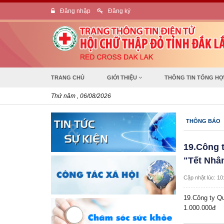
Đăng nhập
Đăng ký
TRANG CHỦ
GIỚI THIỆU
THÔNG TIN TỔNG H
Thứ năm , 06/08/2026
THÔNG BÁO
19.Công t
"Tết Nhâ
Cập nhật lúc: 10
19.Công ty Qu
1.000.000đ