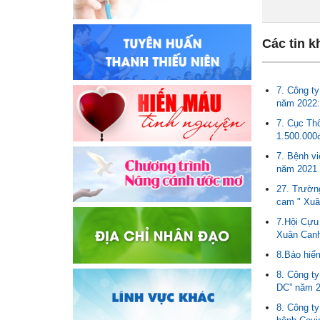
Các tin k
7. Công t
năm 2022:
7. Cục Th
1.500.000
7. Bệnh vi
năm 2021 
27. Trườn
cam " Xuâ
7.Hội Cựu 
Xuân Canh
8.Bảo hiểm
8. Công t
DC” năm 2
8. Công t