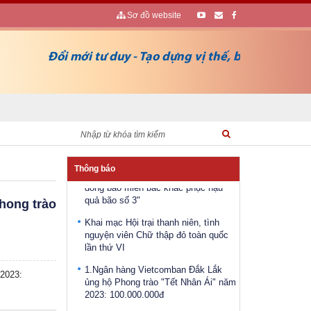
Sơ đồ website
Đổi mới tư duy - Tạo dựng vị thế, bảo vệ sự sống
Điều động, bổ nhiệm bà Ayun
H’Hương giữ chức vụ Phó Giám đốc
Sở Lao động - Thương binh và Xã
hội
Công bố Quyết định bổ nhiệm Phó
Giám đốc Sở Lao động, Thương binh
và Xã hội tỉnh Đắk Lắk
Phát động Chiến dịch “Chung sức vì
Thông báo
đồng bào miền bắc khắc phục hậu
quả bão số 3"
Phong trào
Khai mạc Hội trại thanh niên, tình
nguyện viên Chữ thập đỏ toàn quốc
lần thứ VI
1.Ngân hàng Vietcomban Đắk Lắk
ủng hộ Phong trào "Tết Nhân Ái" năm
 2023:
2023: 100.000.000đ
2.Ngân Hàng Chính sách Đắk Lắk