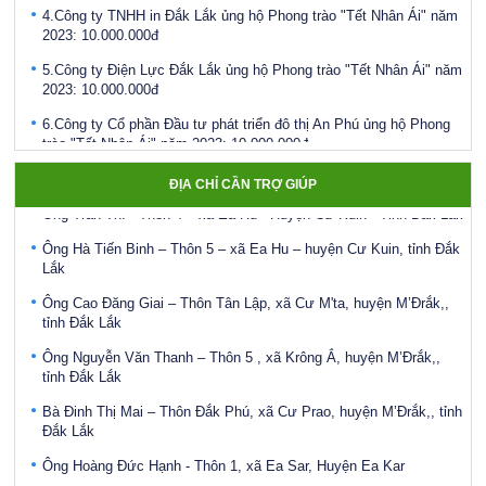
4.Công ty TNHH in Đắk Lắk ủng hộ Phong trào "Tết Nhân Ái" năm
2023: 10.000.000đ
5.Công ty Điện Lực Đắk Lắk ủng hộ Phong trào "Tết Nhân Ái" năm
Ông Hoàng Đức Hạnh - Thôn 1, xã Ea Sar, Huyện Ea Kar
2023: 10.000.000đ
Bà Nguyễn Thị Ngân – Thôn 5 – xã Ea Hu – Huyện Cư Kuin – Đắk
6.Công ty Cổ phần Đầu tư phát triển đô thị An Phú ủng hộ Phong
Lắk
trào "Tết Nhân Ái" năm 2023: 10.000.000đ
Bà Vàng Thị Ngọc Hiến – Thôn Ea Krông, xã Cư San – huyện
7.Ngân Hàng Vietinbank ủng hộ Phong trào "Tết Nhân Ái" năm
M’Đrắk,, tỉnh Đắk Lắk
ĐỊA CHỈ CẦN TRỢ GIÚP
2023: 5.000.000đ
Ông Trần Thí - Thôn 4 – xã Ea Hu - Huyện Cư Kuin - Tỉnh Đắk Lắk
8.Bảo hiểm xã hội tỉnh ủng hộ Phong trào "Tết Nhân Ái" năm 2023:
Ông Hà Tiến Binh – Thôn 5 – xã Ea Hu – huyện Cư Kuin, tỉnh Đắk
5.000.000đ
Lắk
Điều động, bổ nhiệm bà Ayun H’Hương giữ chức vụ Phó Giám đốc
Ông Cao Đăng Giai – Thôn Tân Lập, xã Cư M'ta, huyện M’Đrắk,,
Sở Lao động - Thương binh và Xã hội
tỉnh Đắk Lắk
Công bố Quyết định bổ nhiệm Phó Giám đốc Sở Lao động,
Ông Nguyễn Văn Thanh – Thôn 5 , xã Krông Ắ, huyện M’Đrắk,,
Thương binh và Xã hội tỉnh Đắk Lắk
tỉnh Đắk Lắk
Phát động Chiến dịch “Chung sức vì đồng bào miền bắc khắc phục
Bà Đinh Thị Mai – Thôn Đắk Phú, xã Cư Prao, huyện M’Đrắk,, tỉnh
hậu quả bão số 3"
Đắk Lắk
Khai mạc Hội trại thanh niên, tình nguyện viên Chữ thập đỏ toàn
Ông Hoàng Đức Hạnh - Thôn 1, xã Ea Sar, Huyện Ea Kar
quốc lần thứ VI