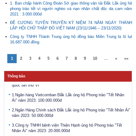
1. Ban chấp hành Công Đoàn Sở giao thông vận tải Đắk Lắk ủng hộ
phong trào tết vì người nghèo và nạn nhân chất độc da cam năm
2021 : 3.000.000đ
ĐỀ CƯƠNG TUYÊN TRUYỀN KỶ NIỆM 74 NĂM NGÀY THÀNH
LẬP HỘI CHỮ THẬP ĐỎ VIỆT NAM (23/11/1946 – 23/11/2020)
Điều động, bổ nhiệm bà Ayun H’Hương giữ chức vụ Phó Giám đốc
Công ty TNHH Thành Trung ủng hộ đồng bào Miền Trung bị lũ lụt
Sở Lao động - Thương binh và Xã hội
16.687.000 đồng.
Công bố Quyết định bổ nhiệm Phó Giám đốc Sở Lao động,
Thương binh và Xã hội tỉnh Đắk Lắk
1
2
3
4
5
6
7
8
9
10
…
»
»»
Phát động Chiến dịch “Chung sức vì đồng bào miền bắc khắc phục
hậu quả bão số 3"
Thông báo
Khai mạc Hội trại thanh niên, tình nguyện viên Chữ thập đỏ toàn
quốc lần thứ VI
1.Ngân hàng Vietcomban Đắk Lắk ủng hộ Phong trào "Tết Nhân
Ái" năm 2023: 100.000.000đ
2.Ngân Hàng Chính sách Đắk Lắk ủng hộ Phong trào "Tết Nhân Ái"
năm 2023: 50.000.000đ
3.Công ty TNHH bệnh viện Thiện Hạnh ủng hộ Phong trào "Tết
Nhân Ái" năm 2023: 20.000.000đ